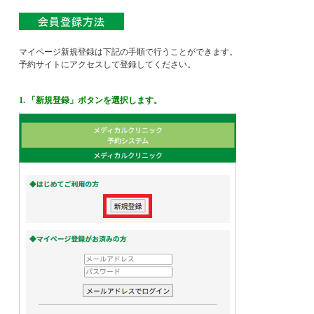
マイページ新規登録は下記の手順で行うことができます。
予約サイトにアクセスして登録してください。
1. 「新規登録」ボタンを選択します。