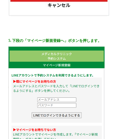
5. 下段の「マイページ新規登録へ」ボタンを押します。