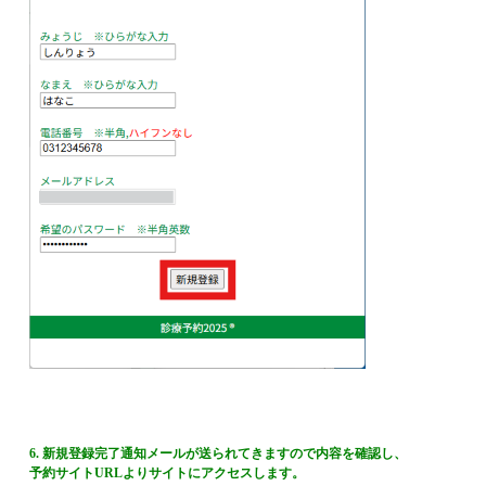
6. 新規登録完了通知メールが送られてきますので内容を確認し、
予約サイトURLよりサイトにアクセスします。