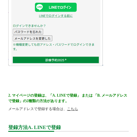
2. マイページの登録は、
「A. LINEで登録」
または
「B. メールアドレス
で登録」
の2種類の方法があります。
メールアドレスで登録する場合は、
こちら
登録方法A. LINEで登録