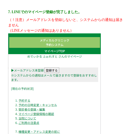
7. LINEでのマイページ登録が完了しました。
（！注意）メールアドレスを登録しないと、システムからの通知は届き
ません
（LINEメッセージの通知はありません）