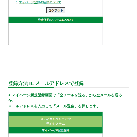
登録方法 B. メールアドレスで登録
3. マイページ新規登録画面で「空メールを送る」から空メールを送る
か、
メールアドレスを入力して「メール送信」を押します。