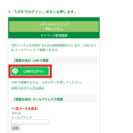
3. 「LINEでログイン」ボタンを押します。