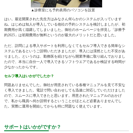
▲診察室にも予約表用のパソコンを設置
はい。最近開業された先生方はみなさん何らかのシステムが入っています
ね。はじめは知人が導入している他社の予約システムを検討しましたが、初
期費用が高く躊躇してしまいました。御社のホームページを拝見し「診療予
約2025」は初期費用が無料というのが最大のメリットだと思いました。
ただ、訪問による導入サポートを利用しなくてもセルフ導入できる簡単なシ
ステムであるというご説明いただきましたが、導入には漠然とした不安があ
りました。というのは、勤務医を続けながら開業準備に取り組んでおりまし
たので、本当に自分一人で導入できるソフトウエアであるか検証する時間が
少なかったからです。
セルフ導入はいかがでしたか？
問題ありませんでした。御社が用意されている各種マニュアルを見て不安な
く導入できました。電話で問い合わせしても迅速に対応していただけました
ので、スムースに導入できたと思います。用意されたマニュアルのおかげ
で、私から職員へ何か説明するということがほとんど必要ありませんでし
た。実際に運用を開始してからも特に問題なく使えています。
サポートはいかがですか？